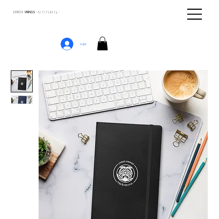
LIVROS
VIKINGS · ᚢᛁᚴᛁᚴᛅᛒᛅᚴᛦ ·
Login