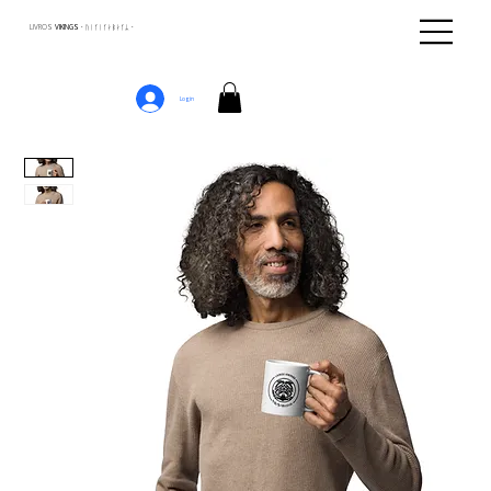
LIVROS
VIKINGS · ᚢᛁᚴᛁᚴᛅᛒᛅᚴᛦ ·
Login