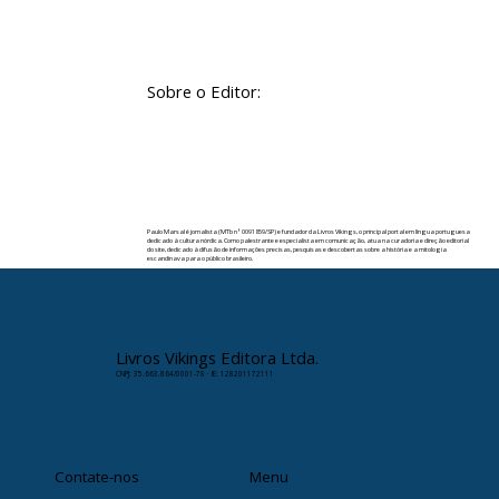
Sobre o Editor:
Paulo Marsal é jornalista (MTb nº 0091859/SP) e fundador da Livros Vikings, o principal portal em língua portuguesa
dedicado à cultura nórdica. Como palestrante e especialista em comunicação, atua na curadoria e direção editorial
do site, dedicado à difusão de informações precisas, pesquisas e descobertas sobre a história e a mitologia
escandinava para o público brasileiro.
✉️ Contato:
paulomarsal@livrosvikings.com.br
Livros Vikings Editora Ltda.
CNPJ: 35.663.864/0001-78 · IE: 128201172111
Contate-nos
Menu