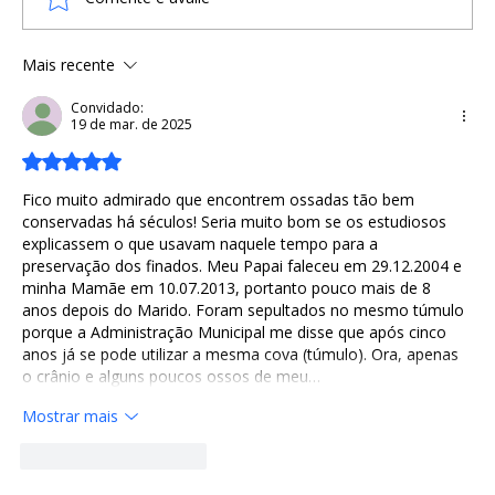
Mais recente
A ÂNCORA VIKING DA CAPELA DE
PRIGNY, FRANÇA
Convidado:
19 de mar. de 2025
Avaliado com 5 de 5 estrelas.
Fico muito admirado que encontrem ossadas tão bem 
conservadas há séculos! Seria muito bom se os estudiosos 
explicassem o que usavam naquele tempo para a 
preservação dos finados. Meu Papai faleceu em 29.12.2004 e 
minha Mamãe em 10.07.2013, portanto pouco mais de 8 
anos depois do Marido. Foram sepultados no mesmo túmulo 
porque a Administração Municipal me disse que após cinco 
anos já se pode utilizar a mesma cova (túmulo). Ora, apenas 
o crânio e alguns poucos ossos de meu…
Mostrar mais
Curtir
Responder