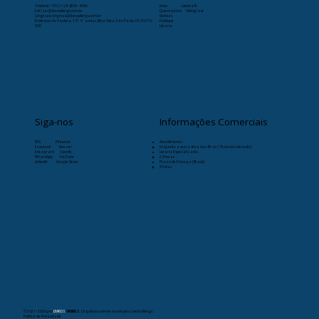
Telefone:
+55 (11) 9-8263-4066
Início
Læristaðr
SAC: sac@livrosvikings.com.br
Quem somos
VikingCast
Originais: originais@livrosvikings.com.br
Notícias
Endereço: Av. Paulista, 171 4º andar, Bela Vista, São Paulo-SP, 01310-
Publique
000
Livraria
Siga-nos
Informações Comerciais
RSS
Pinterest
Atendimento:
Facebook
Deezer
Segunda a sexta-feira das 8h as 17h (exceto feriado)
Instagram
Spotify
Livraria Especializada:
WhatsApp
YouTube
24 horas
Linkedin
Google News
Prazo de Entrega (Brasil):
30 dias
© 2021- 2026
por
LIVROS
VIKINGS
. Orgulhosamente criado pela Livros Vikings.
Política de Privacidade