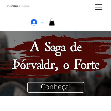
LIVROS
VIKINGS · ᚢᛁᚴᛁᚴᛅᛒᛅᚴᛦ ·
Login