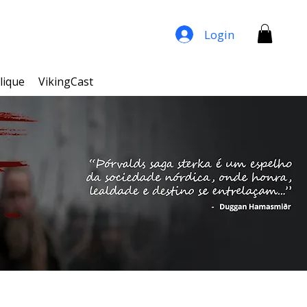
Login
lique
VikingCast