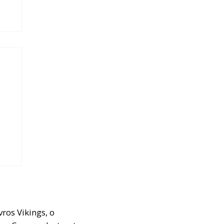
O
6
ros Vikings, o