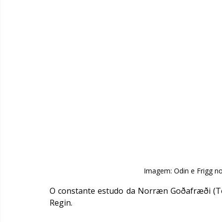
Imagem: Odin e Frigg no 
O constante estudo da Norræn Goðafræði (Teo
Regin.