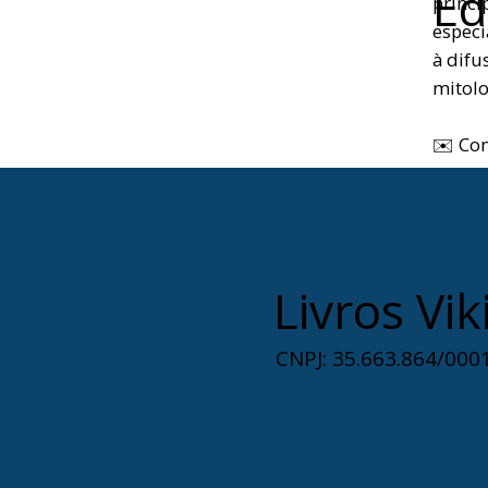
Ed
princi
especi
à difu
mitolo
✉️ Co
Livros Vik
CNPJ: 35.663.864/0001