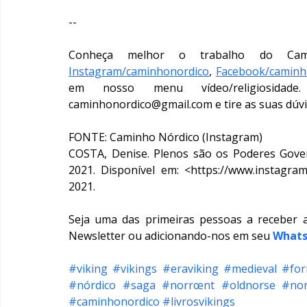
--
Instagram/caminhonordico
, 
Facebook/caminh
em nosso menu vídeo/religiosidad
caminhonordico@gmail.com e tire as suas dúvi
FONTE: Caminho Nórdico (Instagram)
COSTA, Denise. Plenos são os Poderes Govern
2021. Disponível em: <https://www.instagra
2021.
Seja uma das primeiras pessoas a receber 
Newsletter ou adicionando-nos em seu 
What
#viking
#vikings
#eraviking
#medieval
#for
#nórdico
#saga
#norrœnt
#oldnorse
#nor
#caminhonordico
#livrosvikings