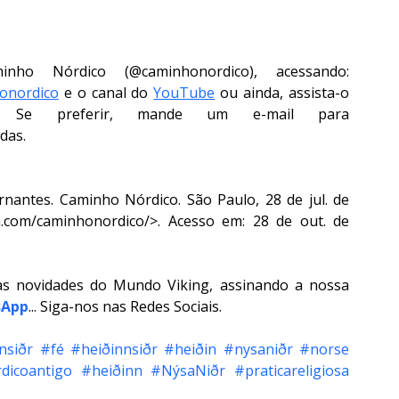
Conheça melhor o trabalho do Caminho Nórdico (@caminhonordico), acessando: 
onordico
 e o canal do 
YouTube
 ou ainda, assista-o 
e. Se preferir, mande um e-mail para 
das.
antes. Caminho Nórdico. São Paulo, 28 de jul. de 
m.com/caminhonordico/>. Acesso em: 28 de out. de 
as novidades do Mundo Viking, assinando a nossa 
sApp
... Siga-nos nas Redes Sociais.
nsiðr
#fé
#heiðinnsiðr
#heiðin
#nysaniðr
#norse
dicoantigo
#heiðinn
#NýsaNiðr
#praticareligiosa