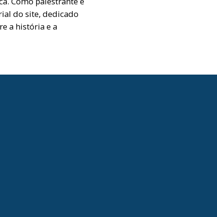
ca. Como palestrante e
ial do site, dedicado
e a história e a