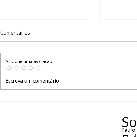
Comentários
Adicione uma avaliação
AGRADECIMENTO E
UMA BREV
Escreva um comentário
RETRIBUIÇÃO AOS REGIN
SOBRE AS 
So
Paulo 