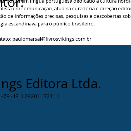
itor:
pal portal em língua portuguesa dedicado à cultura nórdi
alista em comunicação, atua na curadoria e direção editor
são de informações precisas, pesquisas e descobertas sobr
gia escandinava para o público brasileiro.
ntato:
paulomarsal@livrosvikings.com.br
ings Editora Ltda.
-78 · IE: 128201172111