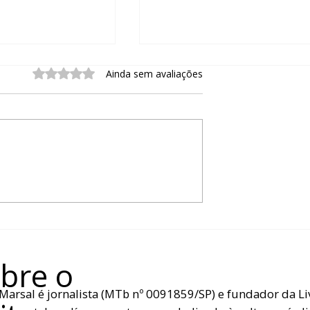
Avaliado com 0 de 5 estrelas.
Ainda sem avaliações
E INTRODUÇÃO
UMA BREVE INTRODUÇÃ
RUNAS: FINAL
SOBRE AS RUNAS: PARTE 
bre o
Marsal é jornalista (MTb nº 0091859/SP) e fundador da Liv