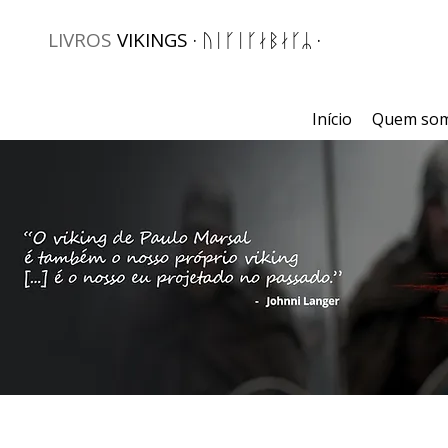
LIVROS
VIKINGS · ᚢᛁᚴᛁᚴᛅᛒᛅᚴᛦ ·
Início
Quem so