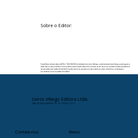
Sobre o Editor:
Paulo Marsal é jornalista (MTb nº 0091859/SP) e fundador da Livros Vikings, o principal portal em língua portuguesa
dedicado à cultura nórdica. Como palestrante e especialista em comunicação, atua na curadoria e direção editorial
do site, dedicado à difusão de informações precisas, pesquisas e descobertas sobre a história e a mitologia
escandinava para o público brasileiro.
✉️ Contato:
paulomarsal@livrosvikings.com.br
Livros Vikings Editora Ltda.
CNPJ: 35.663.864/0001-78 · IE: 128201172111
Contate-nos
Menu