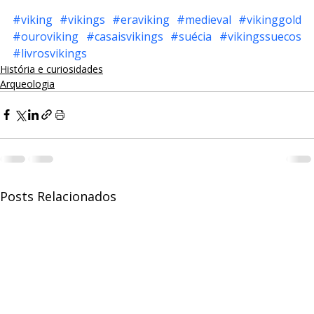
#viking
#vikings
#eraviking
#medieval
#vikinggold
#ouroviking
#casaisvikings
#suécia
#vikingssuecos
#livrosvikings
História e curiosidades
Arqueologia
Posts Relacionados