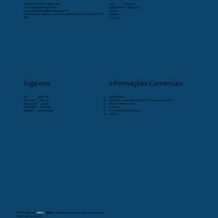
Telefone:
+55 (11) 9-8263-4066
Início
Læristaðr
SAC: sac@livrosvikings.com.br
Quem somos
VikingCast
Originais: originais@livrosvikings.com.br
Notícias
Endereço: Av. Paulista, 171 4º andar, Bela Vista, São Paulo-SP, 01310-
Publique
000
Livraria
Siga-nos
Informações Comerciais
RSS
Pinterest
Atendimento:
Facebook
Deezer
Segunda a sexta-feira das 8h as 17h (exceto feriado)
Instagram
Spotify
Livraria Especializada:
WhatsApp
YouTube
24 horas
Linkedin
Google News
Prazo de Entrega (Brasil):
30 dias
© 2021- 2026
por
LIVROS
VIKINGS
. Orgulhosamente criado pela Livros Vikings.
Política de Privacidade