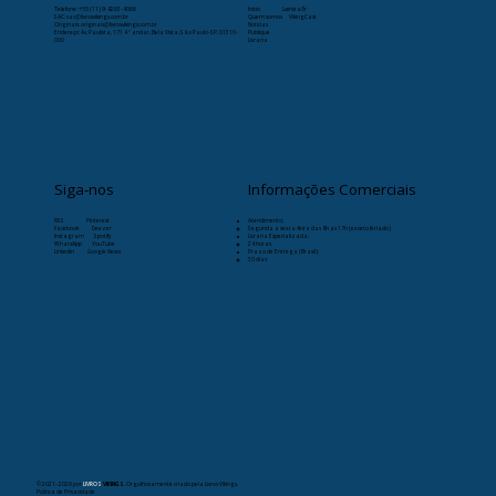
Telefone:
+55 (11) 9-8263-4066
Início
Læristaðr
SAC: sac@livrosvikings.com.br
Quem somos
VikingCast
Originais: originais@livrosvikings.com.br
Notícias
Endereço: Av. Paulista, 171 4º andar, Bela Vista, São Paulo-SP, 01310-
Publique
000
Livraria
Siga-nos
Informações Comerciais
RSS
Pinterest
Atendimento:
Facebook
Deezer
Segunda a sexta-feira das 8h as 17h (exceto feriado)
Instagram
Spotify
Livraria Especializada:
WhatsApp
YouTube
24 horas
Linkedin
Google News
Prazo de Entrega (Brasil):
30 dias
© 2021- 2026
por
LIVROS
VIKINGS
. Orgulhosamente criado pela Livros Vikings.
Política de Privacidade