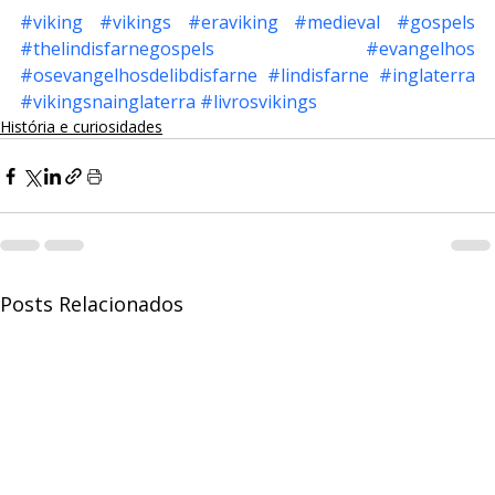
#viking
#vikings
#eraviking
#medieval
#gospels
#thelindisfarnegospels
#evangelhos
#osevangelhosdelibdisfarne
#lindisfarne
#inglaterra
#vikingsnainglaterra
#livrosvikings
História e curiosidades
Posts Relacionados