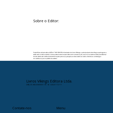
Sobre o Editor:
Paulo Marsal é jornalista (MTb nº 0091859/SP) e fundador da Livros Vikings, o principal portal em língua portuguesa
dedicado à cultura nórdica. Como palestrante e especialista em comunicação, atua na curadoria e direção editorial
do site, dedicado à difusão de informações precisas, pesquisas e descobertas sobre a história e a mitologia
escandinava para o público brasileiro.
✉️ Contato:
paulomarsal@livrosvikings.com.br
Livros Vikings Editora Ltda.
CNPJ: 35.663.864/0001-78 · IE: 128201172111
Contate-nos
Menu