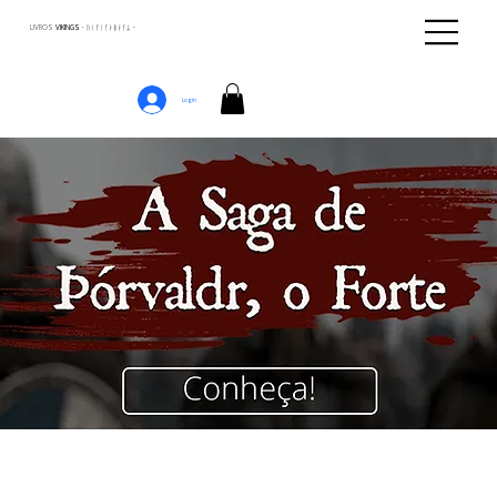
LIVROS
VIKINGS · ᚢᛁᚴᛁᚴᛅᛒᛅᚴᛦ ·
Login