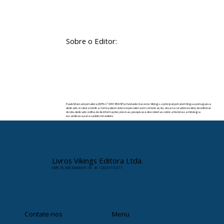
Sobre o Editor:
Paulo Marsal é jornalista (MTb nº 0091859/SP) e fundador da Livros Vikings, o principal portal em língua portuguesa
dedicado à cultura nórdica. Como palestrante e especialista em comunicação, atua na curadoria e direção editorial
do site, dedicado à difusão de informações precisas, pesquisas e descobertas sobre a história e a mitologia
escandinava para o público brasileiro.
✉️ Contato:
paulomarsal@livrosvikings.com.br
Livros Vikings Editora Ltda.
CNPJ: 35.663.864/0001-78 · IE: 128201172111
Contate-nos
Menu