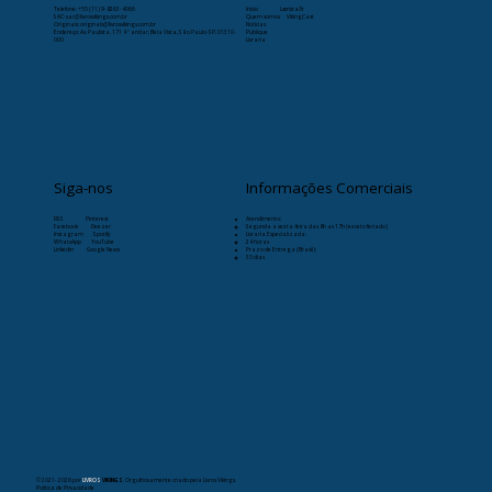
Telefone:
+55 (11) 9-8263-4066
Início
Læristaðr
SAC: sac@livrosvikings.com.br
Quem somos
VikingCast
Originais: originais@livrosvikings.com.br
Notícias
Endereço: Av. Paulista, 171 4º andar, Bela Vista, São Paulo-SP, 01310-
Publique
000
Livraria
Siga-nos
Informações Comerciais
RSS
Pinterest
Atendimento:
Facebook
Deezer
Segunda a sexta-feira das 8h as 17h (exceto feriado)
Instagram
Spotify
Livraria Especializada:
WhatsApp
YouTube
24 horas
Linkedin
Google News
Prazo de Entrega (Brasil):
30 dias
© 2021- 2026
por
LIVROS
VIKINGS
. Orgulhosamente criado pela Livros Vikings.
Política de Privacidade