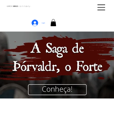
LIVROS
VIKINGS · ᚢᛁᚴᛁᚴᛅᛒᛅᚴᛦ ·
Login