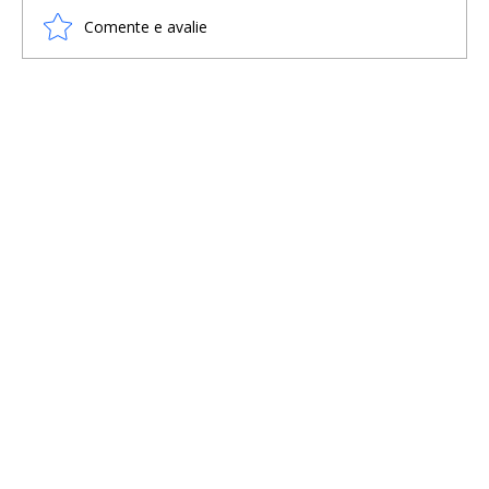
Comente e avalie
O PAPEL DOS ESCRAVOS NA SOCIEDADE
VIKING