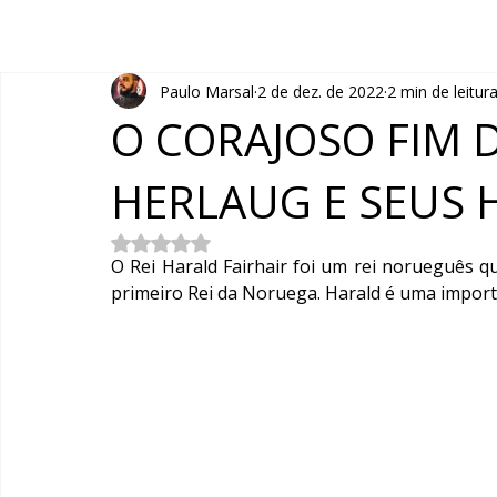
Paulo Marsal
2 de dez. de 2022
2 min de leitur
O CORAJOSO FIM D
HERLAUG E SEUS
Avaliado com NaN de 5 estrelas.
O Rei Harald Fairhair foi um rei norueguês q
primeiro Rei da Noruega. Harald é uma importa