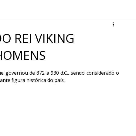
a
O REI VIKING
 HOMENS
ue governou de 872 a 930 d.C., sendo considerado o 
nte figura histórica do país.