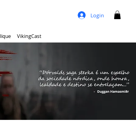
Login
lique
VikingCast