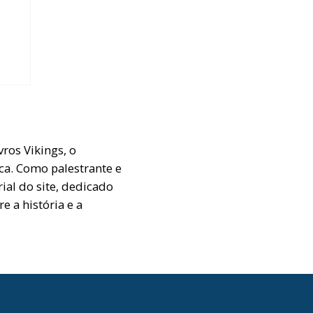
A
ros Vikings, o
ca. Como palestrante e
ial do site, dedicado
e a história e a