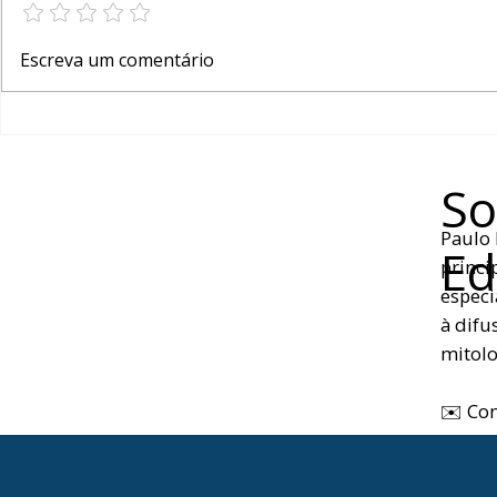
DEGELO EXPÕE MAIS
COMO USA
Escreva um comentário
SEGREDOS VIKINGS NA
DIGITAIS 
NORUEGA
SUÉCIA
So
Paulo 
Ed
princi
especi
à difu
mitolo
✉️ Co