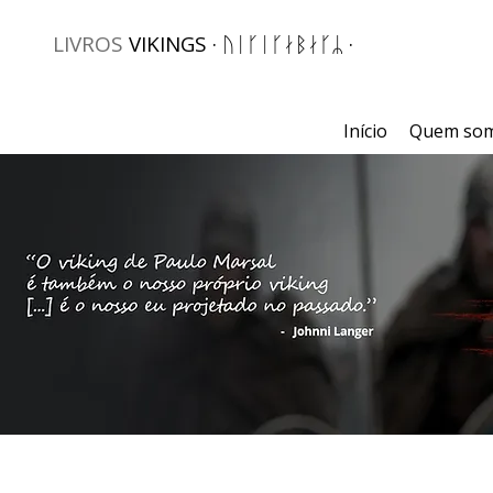
LIVROS
VIKINGS · ᚢᛁᚴᛁᚴᛅᛒᛅᚴᛦ ·
Início
Quem so