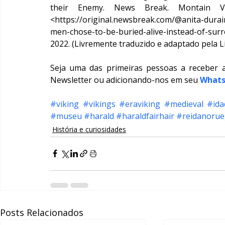
their Enemy. News Break. Montain V
<https://original.newsbreak.com/@anita-dura
men-chose-to-be-buried-alive-instead-of-surr
2022. (Livremente traduzido e adaptado pela L
Seja uma das primeiras pessoas a receber 
Newsletter ou adicionando-nos em seu 
What
#viking
#vikings
#eraviking
#medieval
#ida
#museu
#harald
#haraldfairhair
#reidanoru
História e curiosidades
Posts Relacionados