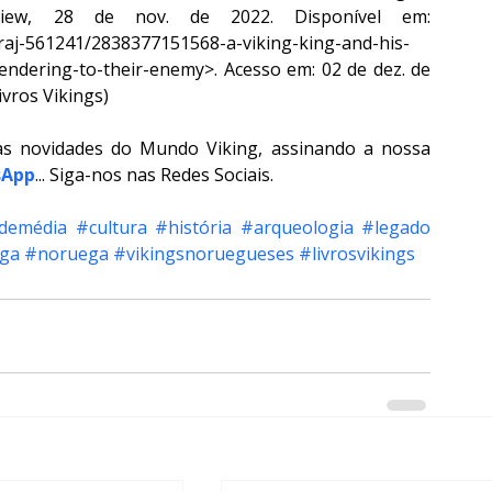
iew, 28 de nov. de 2022. Disponível em: 
iraj-561241/2838377151568-a-viking-king-and-his-
endering-to-their-enemy>. Acesso em: 02 de dez. de 
ivros Vikings)
as novidades do Mundo Viking, assinando a nossa 
sApp
... Siga-nos nas Redes Sociais.
demédia
#cultura
#história
#arqueologia
#legado
ega
#noruega
#vikingsnoruegueses
#livrosvikings