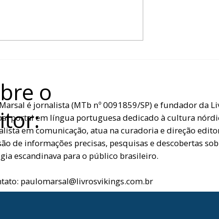
R OS MUSEUS
CASA DOS MORTOS
DA NORUEGA E DA
ENCONTRADA NA
NORUEGA PODE
DESVENDAR SEGREDOS D
ERA VIKING
bre o
Marsal é jornalista (MTb nº 0091859/SP) e fundador da Liv
itor:
pal portal em língua portuguesa dedicado à cultura nórdi
alista em comunicação, atua na curadoria e direção editor
são de informações precisas, pesquisas e descobertas sobr
gia escandinava para o público brasileiro.
ntato:
paulomarsal@livrosvikings.com.br