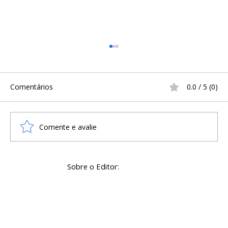
Comentários
0.0 / 5 (0)
Comente e avalie
A Gênese Viking: Como a Invasão de
Sobre o Editor:
795 d.C. Transformou a Economia de
Dublin e Financiou as Freiras de
Lambay