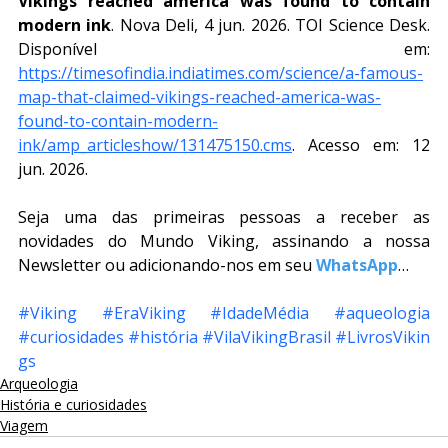
Vikings reached america was found to contain 
modern ink
. Nova Deli, 4 jun. 2026. TOI Science Desk. 
Disponível em: 
https://timesofindia.indiatimes.com/science/a-famous-
map-that-claimed-vikings-reached-america-was-
found-to-contain-modern-
ink/amp_articleshow/131475150.cms
. Acesso em: 12 
jun. 2026.
Seja uma das primeiras pessoas a receber as 
novidades do Mundo Viking, assinando a nossa 
Newsletter ou adicionando-nos em seu
WhatsApp
…
#Viking
#EraViking
#IdadeMédia
#aqueologia
#curiosidades
#história
#VilaVikingBrasil
#LivrosVikin
gs
Arqueologia
História e curiosidades
Viagem