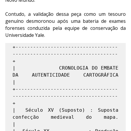
Contudo, a validação dessa peça como um tesouro 
genuíno desmoronou após uma bateria de exames 
forenses conduzida pela equipe de conservação da 
Universidade Yale.
+-----------------------------------
------------------------------------
+

|             CRONOLOGIA DO EMBATE 
DA AUTENTICIDADE CARTOGRÁFICA        
|

+-----------------------------------
------------------------------------
+

|  Século XV (Suposto) : Suposta 
confecção medieval do mapa.            
|
