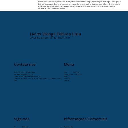
Paulo Marsal é jornalista (MTb nº 0091859/SP) e fundador da Livros Vikings, o principal portal em língua portuguesa
dedicado à cultura nórdica. Como palestrante e especialista em comunicação, atua na curadoria e direção editorial
do site, dedicado à difusão de informações precisas, pesquisas e descobertas sobre a história e a mitologia
escandinava para o público brasileiro.
✉️ Contato:
paulomarsal@livrosvikings.com.br
Livros Vikings Editora Ltda.
CNPJ: 35.663.864/0001-78 · IE: 128201172111
Contate-nos
Menu
Telefone:
+55 (11) 9-8263-4066
Início
Læristaðr
SAC: sac@livrosvikings.com.br
Quem somos
VikingCast
Originais: originais@livrosvikings.com.br
Notícias
Endereço: Av. Paulista, 171 4º andar, Bela Vista, São Paulo-SP, 01310-
Publique
000
Livraria
Siga-nos
Informações Comerciais
RSS
Pinterest
Atendimento: