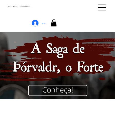
LIVROS
VIKINGS · ᚢᛁᚴᛁᚴᛅᛒᛅᚴᛦ ·
Login