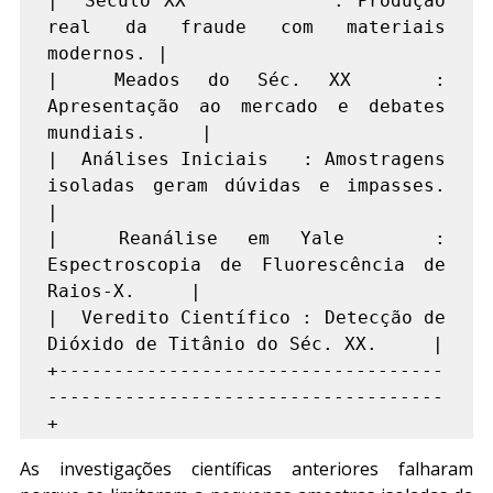
|  Século XX           : Produção 
real da fraude com materiais 
modernos. |

|  Meados do Séc. XX   : 
Apresentação ao mercado e debates 
mundiais.     |

|  Análises Iniciais   : Amostragens 
isoladas geram dúvidas e impasses.  
|

|  Reanálise em Yale   : 
Espectroscopia de Fluorescência de 
Raios-X.     |

|  Veredito Científico : Detecção de 
Dióxido de Titânio do Séc. XX.     |

+-----------------------------------
------------------------------------
As investigações científicas anteriores falharam 