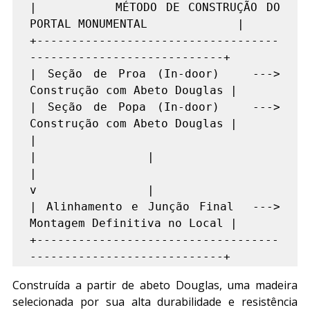
|         MÉTODO DE CONSTRUÇÃO DO 
PORTAL MONUMENTAL             |

+-----------------------------------
----------------------------+

| Seção de Proa (In-door)   --->   
Construção com Abeto Douglas |

| Seção de Popa (In-door)   --->   
Construção com Abeto Douglas |

|                                              
|                |

|                                              
v                |

| Alinhamento e Junção Final  ---> 
Montagem Definitiva no Local |

+-----------------------------------
Construída a partir de abeto Douglas, uma madeira 
selecionada por sua alta durabilidade e resistência 