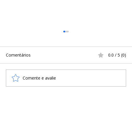
Comentários
0.0 / 5 (0)
Comente e avalie
A Infância na Era Viking: Sobrevivência,
Treinamento e o Cotidiano
Escandinavo