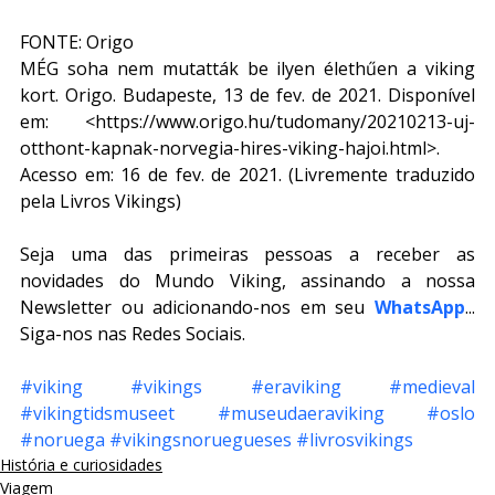
FONTE: Origo
MÉG soha nem mutatták be ilyen élethűen a viking 
kort. Origo. Budapeste, 13 de fev. de 2021. Disponível 
em: <https://www.origo.hu/tudomany/20210213-uj-
otthont-kapnak-norvegia-hires-viking-hajoi.html>. 
Acesso em: 16 de fev. de 2021. (Livremente traduzido 
pela Livros Vikings)
Seja uma das primeiras pessoas a receber as 
novidades do Mundo Viking, assinando a nossa 
Newsletter ou adicionando-nos em seu 
WhatsApp
... 
Siga-nos nas Redes Sociais.
#viking
#vikings
#eraviking
#medieval
#vikingtidsmuseet
#museudaeraviking
#oslo
#noruega
#vikingsnoruegueses
#livrosvikings
História e curiosidades
Viagem