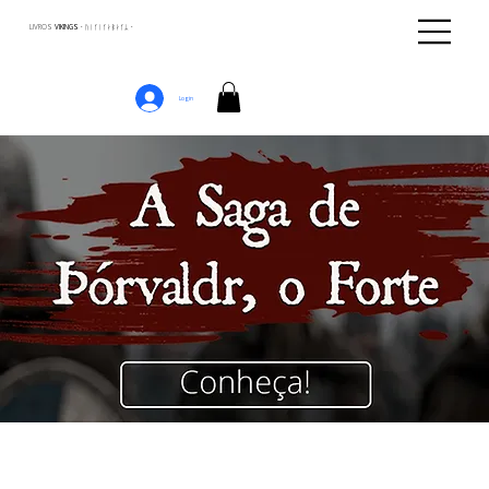
LIVROS
VIKINGS · ᚢᛁᚴᛁᚴᛅᛒᛅᚴᛦ ·
Login