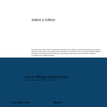
Sobre o Editor:
Paulo Marsal é jornalista (MTb nº 0091859/SP) e fundador da Livros Vikings, o principal portal em língua portuguesa
dedicado à cultura nórdica. Como palestrante e especialista em comunicação, atua na curadoria e direção editorial
do site, dedicado à difusão de informações precisas, pesquisas e descobertas sobre a história e a mitologia
escandinava para o público brasileiro.
✉️ Contato:
paulomarsal@livrosvikings.com.br
Livros Vikings Editora Ltda.
CNPJ: 35.663.864/0001-78 · IE: 128201172111
Contate-nos
Menu