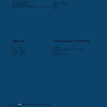
Telefone:
+55 (11) 9-8263-4066
Início
Læristaðr
SAC: sac@livrosvikings.com.br
Quem somos
VikingCast
Originais: originais@livrosvikings.com.br
Notícias
Endereço: Av. Paulista, 171 4º andar, Bela Vista, São Paulo-SP, 01310-
Publique
000
Livraria
Siga-nos
Informações Comerciais
RSS
Pinterest
Atendimento:
Facebook
Deezer
Segunda a sexta-feira das 8h as 17h (exceto feriado)
Instagram
Spotify
Livraria Especializada:
WhatsApp
YouTube
24 horas
Linkedin
Google News
Prazo de Entrega (Brasil):
30 dias
© 2021- 2026
por
LIVROS
VIKINGS
. Orgulhosamente criado pela Livros Vikings.
Política de Privacidade