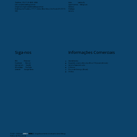
Telefone:
+55 (11) 9-8263-4066
Início
Læristaðr
SAC: sac@livrosvikings.com.br
Quem somos
VikingCast
Originais: originais@livrosvikings.com.br
Notícias
Endereço: Av. Paulista, 171 4º andar, Bela Vista, São Paulo-SP, 01310-
Publique
000
Livraria
Siga-nos
Informações Comerciais
RSS
Pinterest
Atendimento:
Facebook
Deezer
Segunda a sexta-feira das 8h as 17h (exceto feriado)
Instagram
Spotify
Livraria Especializada:
WhatsApp
YouTube
24 horas
Linkedin
Google News
Prazo de Entrega (Brasil):
30 dias
© 2021- 2026
por
LIVROS
VIKINGS
. Orgulhosamente criado pela Livros Vikings.
Política de Privacidade