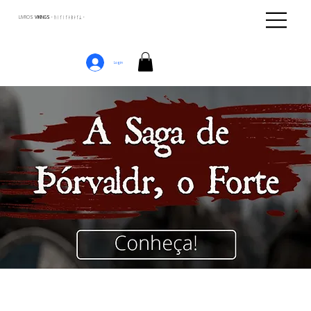
LIVROS
VIKINGS · ᚢᛁᚴᛁᚴᛅᛒᛅᚴᛦ ·
Login