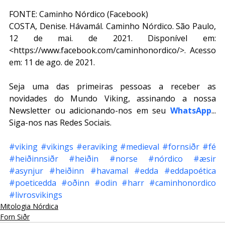
FONTE: Caminho Nórdico (Facebook)
COSTA, Denise. Hávamál. Caminho Nórdico. São Paulo, 
12 de mai. de 2021. Disponível em: 
<https://www.facebook.com/caminhonordico/>. Acesso 
em: 11 de ago. de 2021.
Seja uma das primeiras pessoas a receber as 
novidades do Mundo Viking, assinando a nossa 
Newsletter ou adicionando-nos em seu 
WhatsApp
... 
Siga-nos nas Redes Sociais.
#viking
#vikings
#eraviking
#medieval
#fornsiðr
#fé
#heiðinnsiðr
#heiðin
#norse
#nórdico
#æsir
#asynjur
#heiðinn
#havamal
#edda
#eddapoética
#poeticedda
#oðinn
#odin
#harr
#caminhonordico
#livrosvikings
Mitologia Nórdica
Forn Siðr