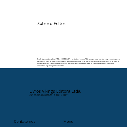
Sobre o Editor:
Paulo Marsal é jornalista (MTb nº 0091859/SP) e fundador da Livros Vikings, o principal portal em língua portuguesa
dedicado à cultura nórdica. Como palestrante e especialista em comunicação, atua na curadoria e direção editorial
do site, dedicado à difusão de informações precisas, pesquisas e descobertas sobre a história e a mitologia
escandinava para o público brasileiro.
✉️ Contato:
paulomarsal@livrosvikings.com.br
Livros Vikings Editora Ltda.
CNPJ: 35.663.864/0001-78 · IE: 128201172111
Contate-nos
Menu