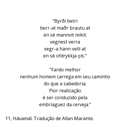
“Byrði betri
berr-at maðr brautu at
en sé mannvit mikit;
vegnest verra
vegr-a hann velli at
en sé ofdrykkja ǫls.”
“Fardo melhor
nenhum homem carrega em seu caminho
do que a sabedoria;
Pior realização
é ser conduzido pela
embriaguez da cerveja.”
11, Hávamál. Tradução de Allan Marante.