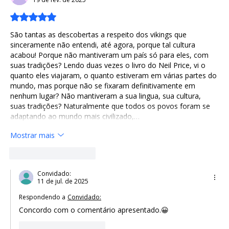
TECNOLOGIA BLUETOOTH
Avaliado com 5 de 5 estrelas.
São tantas as descobertas a respeito dos vikings que 
sinceramente não entendi, até agora, porque tal cultura 
acabou! Porque não mantiveram um país só para eles, com 
suas tradições? Lendo duas vezes o livro do Neil Price, vi o 
quanto eles viajaram, o quanto estiveram em várias partes do 
mundo, mas porque não se fixaram definitivamente em 
nenhum lugar? Não mantiveram a sua lingua, sua cultura, 
suas tradições? Naturalmente que todos os povos foram se 
adaptando ao mundo mais civilizado,…
Mostrar mais
Curtir
Responder
Convidado:
11 de jul. de 2025
Respondendo a
Convidado:
Concordo com o comentário apresentado.😀
Curtir
Responder