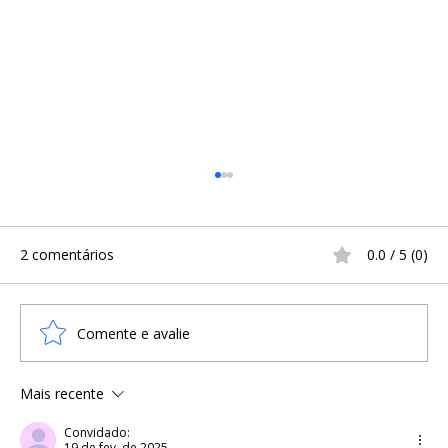
2 comentários
0.0 / 5 (0)
Comente e avalie
Mais recente
RELEMBRE — COMO AS CERVEJAS E OS
VIKINGS DERAM O NOME À
Convidado:
19 de fev. de 2025