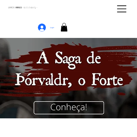
LIVROS
VIKINGS · ᚢᛁᚴᛁᚴᛅᛒᛅᚴᛦ ·
Login