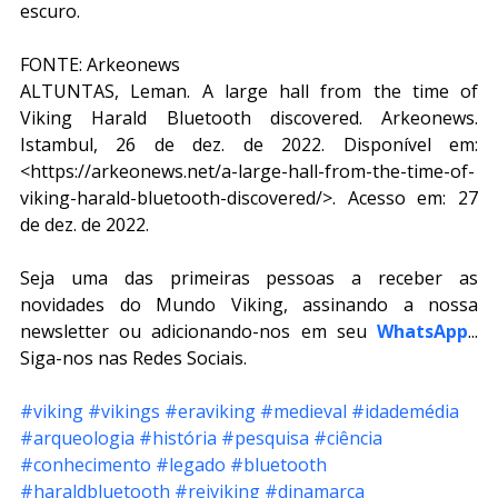
escuro.
FONTE: Arkeonews
ALTUNTAS, Leman. A large hall from the time of 
Viking Harald Bluetooth discovered. Arkeonews. 
Istambul, 26 de dez. de 2022. Disponível em: 
<https://arkeonews.net/a-large-hall-from-the-time-of-
viking-harald-bluetooth-discovered/>. Acesso em: 27 
de dez. de 2022. 
Seja uma das primeiras pessoas a receber as 
novidades do Mundo Viking, assinando a nossa 
newsletter ou adicionando-nos em seu 
WhatsApp
... 
Siga-nos nas Redes Sociais.
#viking
#vikings
#eraviking
#medieval
#idademédia
#arqueologia
#história
#pesquisa
#ciência
#conhecimento
#legado
#bluetooth
#haraldbluetooth
#reiviking
#dinamarca