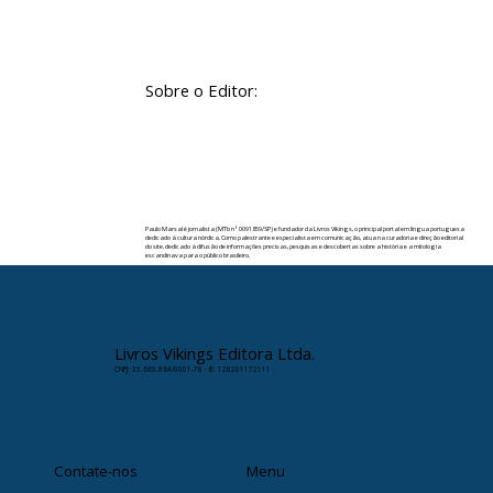
Sobre o Editor:
Paulo Marsal é jornalista (MTb nº 0091859/SP) e fundador da Livros Vikings, o principal portal em língua portuguesa
dedicado à cultura nórdica. Como palestrante e especialista em comunicação, atua na curadoria e direção editorial
do site, dedicado à difusão de informações precisas, pesquisas e descobertas sobre a história e a mitologia
escandinava para o público brasileiro.
✉️ Contato:
paulomarsal@livrosvikings.com.br
Livros Vikings Editora Ltda.
CNPJ: 35.663.864/0001-78 · IE: 128201172111
Contate-nos
Menu