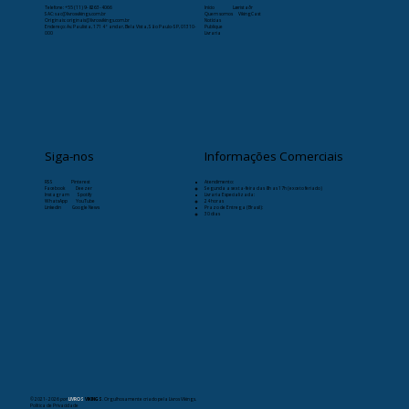
Telefone:
+55 (11) 9-8263-4066
Início
Læristaðr
SAC: sac@livrosvikings.com.br
Quem somos
VikingCast
Originais: originais@livrosvikings.com.br
Notícias
Endereço: Av. Paulista, 171 4º andar, Bela Vista, São Paulo-SP, 01310-
Publique
000
Livraria
Siga-nos
Informações Comerciais
RSS
Pinterest
Atendimento:
Facebook
Deezer
Segunda a sexta-feira das 8h as 17h (exceto feriado)
Instagram
Spotify
Livraria Especializada:
WhatsApp
YouTube
24 horas
Linkedin
Google News
Prazo de Entrega (Brasil):
30 dias
© 2021- 2026
por
LIVROS
VIKINGS
. Orgulhosamente criado pela Livros Vikings.
Política de Privacidade