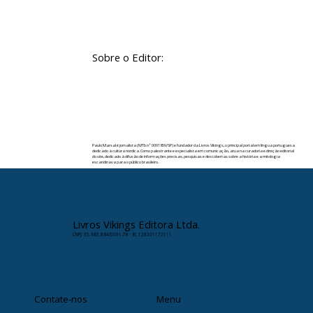
Sobre o Editor:
Paulo Marsal é jornalista (MTb nº 0091859/SP) e fundador da Livros Vikings, o principal portal em língua portuguesa
dedicado à cultura nórdica. Como palestrante e especialista em comunicação, atua na curadoria e direção editorial
do site, dedicado à difusão de informações precisas, pesquisas e descobertas sobre a história e a mitologia
escandinava para o público brasileiro.
✉️ Contato:
paulomarsal@livrosvikings.com.br
Livros Vikings Editora Ltda.
CNPJ: 35.663.864/0001-78 · IE: 128201172111
Contate-nos
Menu