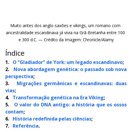
Muito antes dos anglo-saxões e vikings, um romano com 
ancestralidade escandinava já vivia na Grã-Bretanha entre 100 
e 300 d.C. — Crédito da Imagem: Chronicle/Alamy
Índice
1.   
O “Gladiador” de York: um legado escandinavo
;
2.   
Nova abordagem genética: o passado sob nova 
perspectiva
;
3.   
Migrações germânicas e escandinavas: duas 
vias
;
4.   
Transformação genética na Era Viking
;
5.  
 O valor do DNA antigo: a história que os ossos 
contam
;
6.  
 História redefinida pelas ciências
;
7.   
Referência
.