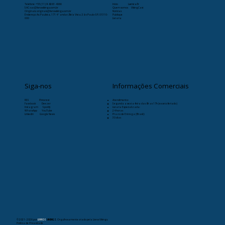
Telefone:
+55 (11) 9-8263-4066
Início
Læristaðr
SAC: sac@livrosvikings.com.br
Quem somos
VikingCast
Originais: originais@livrosvikings.com.br
Notícias
Endereço: Av. Paulista, 171 4º andar, Bela Vista, São Paulo-SP, 01310-
Publique
000
Livraria
Siga-nos
Informações Comerciais
RSS
Pinterest
Atendimento:
Facebook
Deezer
Segunda a sexta-feira das 8h as 17h (exceto feriado)
Instagram
Spotify
Livraria Especializada:
WhatsApp
YouTube
24 horas
Linkedin
Google News
Prazo de Entrega (Brasil):
30 dias
© 2021- 2026
por
LIVROS
VIKINGS
. Orgulhosamente criado pela Livros Vikings.
Política de Privacidade