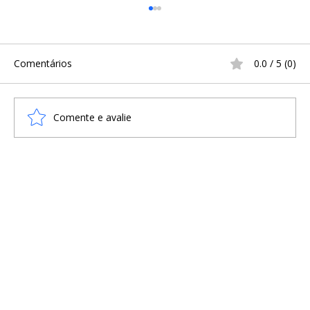
Comentários
0.0 / 5 (0)
Comente e avalie
Casas mortuárias vikings: novas
descobertas revelam rituais e conexão
com ancestrais na Noruega