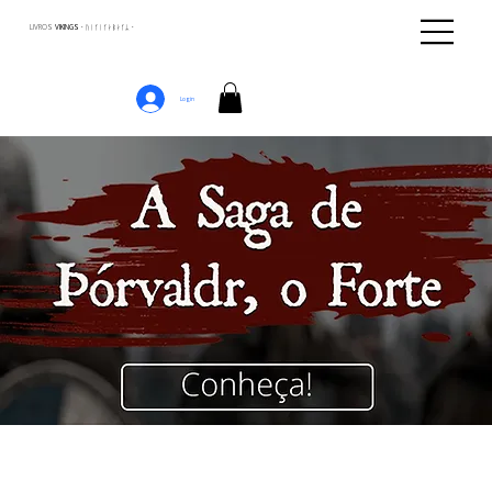
LIVROS
VIKINGS · ᚢᛁᚴᛁᚴᛅᛒᛅᚴᛦ ·
Login