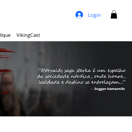
Login
lique
VikingCast