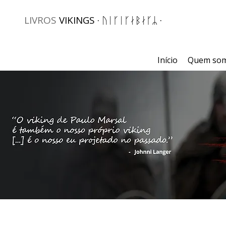
LIVROS
VIKINGS · ᚢᛁᚴᛁᚴᛅᛒᛅᚴᛦ ·
Início
Quem so