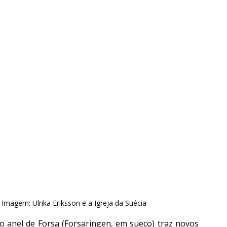
Imagem: Ulrika Eriksson e a Igreja da Suécia
Uma nova interpretação da inscrição rúnica do anel de Forsa (Forsaringen, em sueco) traz novos 