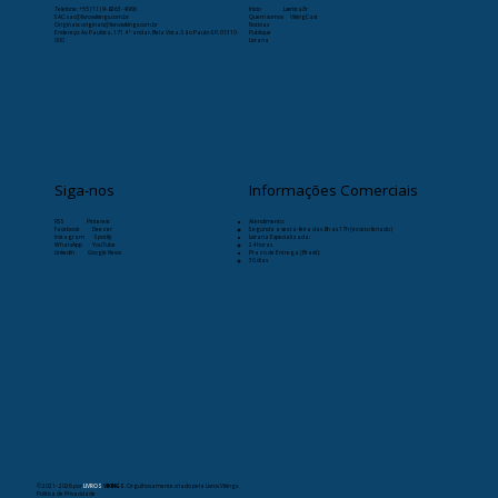
Telefone:
+55 (11) 9-8263-4066
Início
Læristaðr
SAC: sac@livrosvikings.com.br
Quem somos
VikingCast
Originais: originais@livrosvikings.com.br
Notícias
Endereço: Av. Paulista, 171 4º andar, Bela Vista, São Paulo-SP, 01310-
Publique
000
Livraria
Siga-nos
Informações Comerciais
RSS
Pinterest
Atendimento:
Facebook
Deezer
Segunda a sexta-feira das 8h as 17h (exceto feriado)
Instagram
Spotify
Livraria Especializada:
WhatsApp
YouTube
24 horas
Linkedin
Google News
Prazo de Entrega (Brasil):
30 dias
© 2021- 2026
por
LIVROS
VIKINGS
. Orgulhosamente criado pela Livros Vikings.
Política de Privacidade