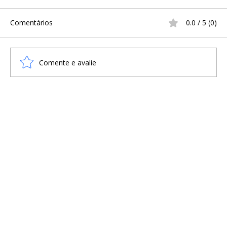
Comentários
0.0 / 5 (0)
Comente e avalie
A Infância na Era Viking: Sobrevivência,
Treinamento e o Cotidiano
Escandinavo