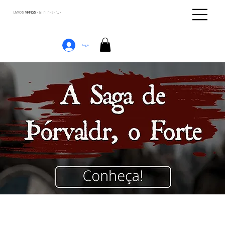
LIVROS
VIKINGS · ᚢᛁᚴᛁᚴᛅᛒᛅᚴᛦ ·
Login