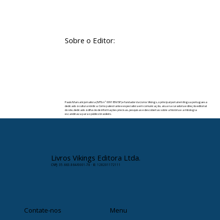
Sobre o Editor:
Paulo Marsal é jornalista (MTb nº 0091859/SP) e fundador da Livros Vikings, o principal portal em língua portuguesa
dedicado à cultura nórdica. Como palestrante e especialista em comunicação, atua na curadoria e direção editorial
do site, dedicado à difusão de informações precisas, pesquisas e descobertas sobre a história e a mitologia
escandinava para o público brasileiro.
✉️ Contato:
paulomarsal@livrosvikings.com.br
Livros Vikings Editora Ltda.
CNPJ: 35.663.864/0001-78 · IE: 128201172111
Contate-nos
Menu