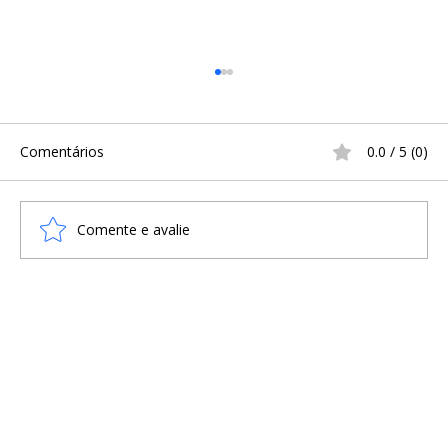
Comentários
0.0 / 5 (0)
Comente e avalie
A Infância na Era Viking: Sobrevivência,
Treinamento e o Cotidiano
Escandinavo