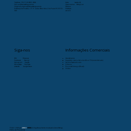
Telefone:
+55 (11) 9-8263-4066
Início
Læristaðr
SAC: sac@livrosvikings.com.br
Quem somos
VikingCast
Originais: originais@livrosvikings.com.br
Notícias
Endereço: Av. Paulista, 171 4º andar, Bela Vista, São Paulo-SP, 01310-
Publique
000
Livraria
Siga-nos
Informações Comerciais
RSS
Pinterest
Atendimento:
Facebook
Deezer
Segunda a sexta-feira das 8h as 17h (exceto feriado)
Instagram
Spotify
Livraria Especializada:
WhatsApp
YouTube
24 horas
Linkedin
Google News
Prazo de Entrega (Brasil):
30 dias
© 2021- 2026
por
LIVROS
VIKINGS
. Orgulhosamente criado pela Livros Vikings.
Política de Privacidade