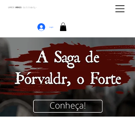
LIVROS
VIKINGS · ᚢᛁᚴᛁᚴᛅᛒᛅᚴᛦ ·
Login