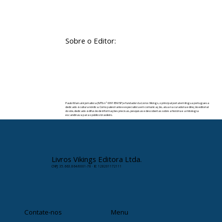
Sobre o Editor:
Paulo Marsal é jornalista (MTb nº 0091859/SP) e fundador da Livros Vikings, o principal portal em língua portuguesa
dedicado à cultura nórdica. Como palestrante e especialista em comunicação, atua na curadoria e direção editorial
do site, dedicado à difusão de informações precisas, pesquisas e descobertas sobre a história e a mitologia
escandinava para o público brasileiro.
✉️ Contato:
paulomarsal@livrosvikings.com.br
Livros Vikings Editora Ltda.
CNPJ: 35.663.864/0001-78 · IE: 128201172111
Contate-nos
Menu