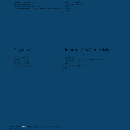
Telefone:
+55 (11) 9-8263-4066
Início
Læristaðr
SAC: sac@livrosvikings.com.br
Quem somos
VikingCast
Originais: originais@livrosvikings.com.br
Notícias
Endereço: Av. Paulista, 171 4º andar, Bela Vista, São Paulo-SP, 01310-
Publique
000
Livraria
Siga-nos
Informações Comerciais
RSS
Pinterest
Atendimento:
Facebook
Deezer
Segunda a sexta-feira das 8h as 17h (exceto feriado)
Instagram
Spotify
Livraria Especializada:
WhatsApp
YouTube
24 horas
Linkedin
Google News
Prazo de Entrega (Brasil):
30 dias
© 2021- 2026
por
LIVROS
VIKINGS
. Orgulhosamente criado pela Livros Vikings.
Política de Privacidade