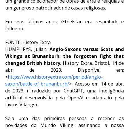
um grande colecionador de obras de arte e relíquias e 
um generoso patrocinador de casas religiosas.
Em seus últimos anos, Æthelstan era respeitado e 
influente.
FONTE: History Extra
HUMPHRYS, Julian. 
Anglo-Saxons versus Scots and 
Vikings at Brunanburh: the forgotten fight that 
changed British history
. History Extra. Bristol, 14 de 
abr. de 2023. Disponível em: 
<
https://www.historyextra.com/period/anglo-
saxon/battle-of-brunanburh/
>. Acesso em 14 de abr. 
de 2023. (Traduzido por ChatGPT, uma inteligência 
artificial desenvolvida pela OpenAI e adaptado pela 
Livros Vikings).
Seja uma das primeiras pessoas a receber as 
novidades do Mundo Viking, assinando a nossa 