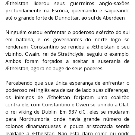
Æthelstan liderou seus guerreiros anglo-saxões 
profundamente na Escócia, queimando e saqueando 
até o grande forte de Dunnottar, ao sul de Aberdeen.
Ninguém ousou enfrentar o poderoso exército do sul 
em batalha, e os governantes do norte logo se 
renderam. Constantino se rendeu a Æthelstan e seu 
vizinho, Owain, rei de Strathclyde, seguiu o exemplo. 
Ambos foram forçados a aceitar a suserania de 
Æthelstan, agora no auge de seus poderes.
Percebendo que sua única esperança de enfrentar o 
poderoso rei inglês era deixar de lado suas diferenças, 
os inimigos de Æthelstan forjaram uma coalizão 
contra ele, com Constantino e Owen se unindo a Olaf, 
o rei viking de Dublin. Em 937 d.C., eles se mudaram 
para Northumbria, onde havia grande número de 
colonos dinamarqueses e pouca aristocracia sentia 
lealdade a Æthelstan. Não está claro como ou onde 