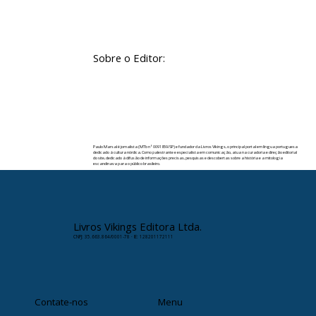
Sobre o Editor:
Paulo Marsal é jornalista (MTb nº 0091859/SP) e fundador da Livros Vikings, o principal portal em língua portuguesa
dedicado à cultura nórdica. Como palestrante e especialista em comunicação, atua na curadoria e direção editorial
do site, dedicado à difusão de informações precisas, pesquisas e descobertas sobre a história e a mitologia
escandinava para o público brasileiro.
✉️ Contato:
paulomarsal@livrosvikings.com.br
Livros Vikings Editora Ltda.
CNPJ: 35.663.864/0001-78 · IE: 128201172111
Contate-nos
Menu