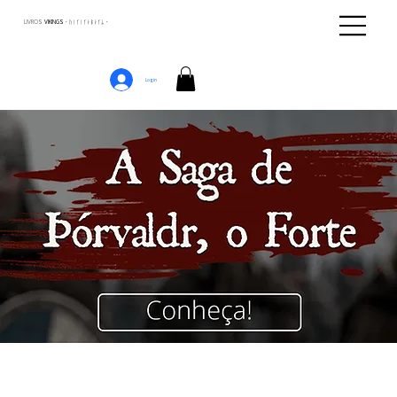
LIVROS
VIKINGS · ᚢᛁᚴᛁᚴᛅᛒᛅᚴᛦ ·
Login