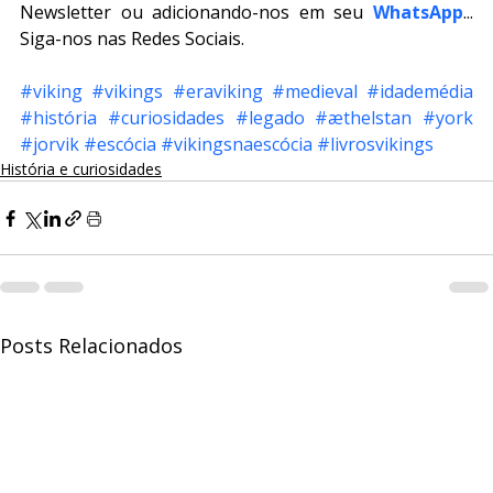
Newsletter ou adicionando-nos em seu 
WhatsApp
... 
Siga-nos nas Redes Sociais.
#viking
#vikings
#eraviking
#medieval
#idademédia
#história
#curiosidades
#legado
#æthelstan
#york
#jorvik
#escócia
#vikingsnaescócia
#livrosvikings
História e curiosidades
Posts Relacionados