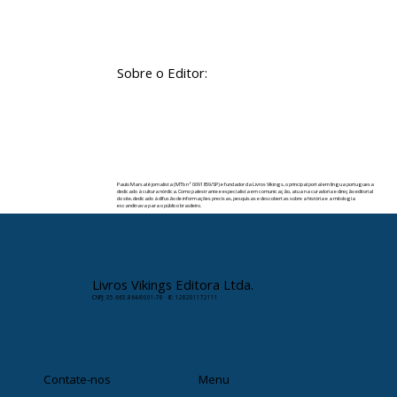
Sobre o Editor:
Paulo Marsal é jornalista (MTb nº 0091859/SP) e fundador da Livros Vikings, o principal portal em língua portuguesa
dedicado à cultura nórdica. Como palestrante e especialista em comunicação, atua na curadoria e direção editorial
do site, dedicado à difusão de informações precisas, pesquisas e descobertas sobre a história e a mitologia
escandinava para o público brasileiro.
✉️ Contato:
paulomarsal@livrosvikings.com.br
Livros Vikings Editora Ltda.
CNPJ: 35.663.864/0001-78 · IE: 128201172111
Contate-nos
Menu