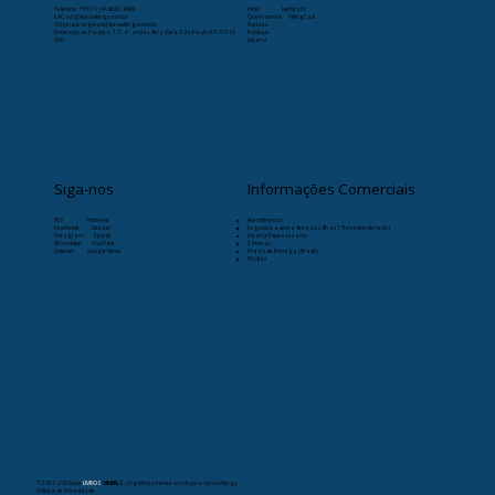
Telefone:
+55 (11) 9-8263-4066
Início
Læristaðr
SAC: sac@livrosvikings.com.br
Quem somos
VikingCast
Originais: originais@livrosvikings.com.br
Notícias
Endereço: Av. Paulista, 171 4º andar, Bela Vista, São Paulo-SP, 01310-
Publique
000
Livraria
Siga-nos
Informações Comerciais
RSS
Pinterest
Atendimento:
Facebook
Deezer
Segunda a sexta-feira das 8h as 17h (exceto feriado)
Instagram
Spotify
Livraria Especializada:
WhatsApp
YouTube
24 horas
Linkedin
Google News
Prazo de Entrega (Brasil):
30 dias
© 2021- 2026
por
LIVROS
VIKINGS
. Orgulhosamente criado pela Livros Vikings.
Política de Privacidade