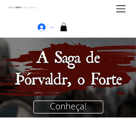
LIVROS
VIKINGS · ᚢᛁᚴᛁᚴᛅᛒᛅᚴᛦ ·
Login