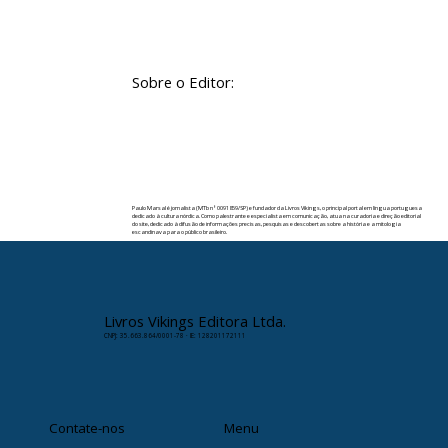
Sobre o Editor:
Paulo Marsal é jornalista (MTb nº 0091859/SP) e fundador da Livros Vikings, o principal portal em língua portuguesa
dedicado à cultura nórdica. Como palestrante e especialista em comunicação, atua na curadoria e direção editorial
do site, dedicado à difusão de informações precisas, pesquisas e descobertas sobre a história e a mitologia
escandinava para o público brasileiro.
✉️ Contato:
paulomarsal@livrosvikings.com.br
Livros Vikings Editora Ltda.
CNPJ: 35.663.864/0001-78 · IE: 128201172111
Contate-nos
Menu