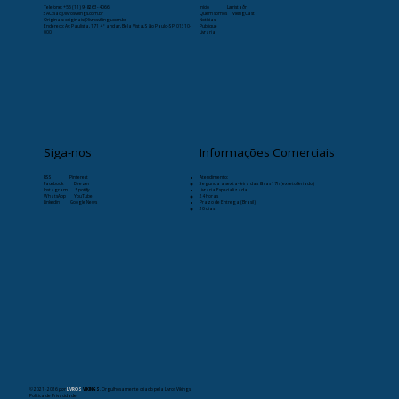
Telefone:
+55 (11) 9-8263-4066
Início
Læristaðr
SAC: sac@livrosvikings.com.br
Quem somos
VikingCast
Originais: originais@livrosvikings.com.br
Notícias
Endereço: Av. Paulista, 171 4º andar, Bela Vista, São Paulo-SP, 01310-
Publique
000
Livraria
Siga-nos
Informações Comerciais
RSS
Pinterest
Atendimento:
Facebook
Deezer
Segunda a sexta-feira das 8h as 17h (exceto feriado)
Instagram
Spotify
Livraria Especializada:
WhatsApp
YouTube
24 horas
Linkedin
Google News
Prazo de Entrega (Brasil):
30 dias
© 2021- 2026
por
LIVROS
VIKINGS
. Orgulhosamente criado pela Livros Vikings.
Política de Privacidade