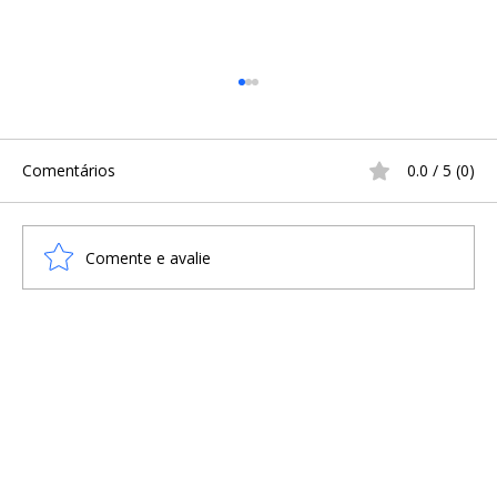
Comentários
0.0 / 5 (0)
Comente e avalie
A Infância na Era Viking: Sobrevivência,
Treinamento e o Cotidiano
Escandinavo