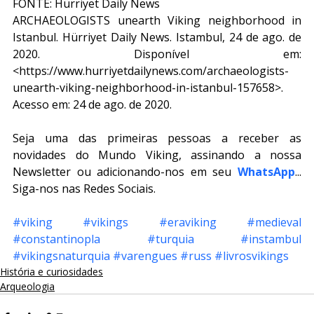
FONTE: Hürriyet Daily News
ARCHAEOLOGISTS unearth Viking neighborhood in 
Istanbul. Hürriyet Daily News. Istambul, 24 de ago. de 
2020. Disponível em: 
<https://www.hurriyetdailynews.com/archaeologists-
unearth-viking-neighborhood-in-istanbul-157658>. 
Acesso em: 24 de ago. de 2020.
Seja uma das primeiras pessoas a receber as 
novidades do Mundo Viking, assinando a nossa 
Newsletter ou adicionando-nos em seu 
WhatsApp
... 
Siga-nos nas Redes Sociais.
#viking
#vikings
#eraviking
#medieval
#constantinopla
#turquia
#instambul
#vikingsnaturquia
#varengues
#russ
#livrosvikings
História e curiosidades
Arqueologia