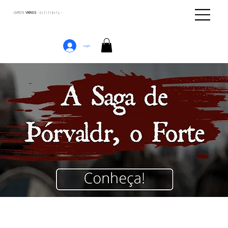
LIVROS
VIKINGS · ᚢᛁᚴᛁᚴᛅᛒᛅᚴᛦ ·
Login