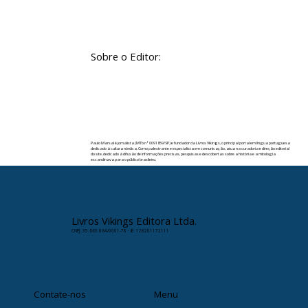
Sobre o Editor:
Paulo Marsal é jornalista (MTb nº 0091859/SP) e fundador da Livros Vikings, o principal portal em língua portuguesa
dedicado à cultura nórdica. Como palestrante e especialista em comunicação, atua na curadoria e direção editorial
do site, dedicado à difusão de informações precisas, pesquisas e descobertas sobre a história e a mitologia
escandinava para o público brasileiro.
✉️ Contato:
paulomarsal@livrosvikings.com.br
Livros Vikings Editora Ltda.
CNPJ: 35.663.864/0001-78 · IE: 128201172111
Contate-nos
Menu