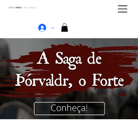
LIVROS
VIKINGS · ᚢᛁᚴᛁᚴᛅᛒᛅᚴᛦ ·
Login