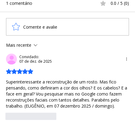
1 comentário
0.0 / 5 (0)
Comente e avalie
Mais recente
A Infância na Era Viking: Sobrevivência,
Treinamento e o Cotidiano
Convidado:
07 de dez. de 2025
Escandinavo
Avaliado com 5 de 5 estrelas.
Superinteressante a reconstrução de um rosto. Mas fico 
pensando, como definiram a cor dos olhos? E os cabelos? E a 
face em geral? Vou pesquisar mais no Google como fazem 
reconstruções faciais com tantos detalhes. Parabéns pelo 
trabalho. (EUGÊNIO, em 07 dezembro 2025 / domingo).
Curtir
Responder