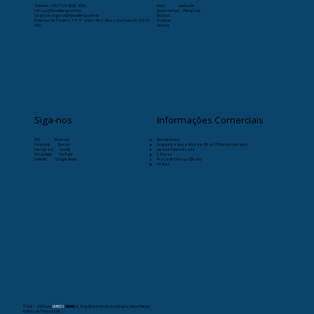
Telefone:
+55 (11) 9-8263-4066
Início
Læristaðr
SAC: sac@livrosvikings.com.br
Quem somos
VikingCast
Originais: originais@livrosvikings.com.br
Notícias
Endereço: Av. Paulista, 171 4º andar, Bela Vista, São Paulo-SP, 01310-
Publique
000
Livraria
Siga-nos
Informações Comerciais
RSS
Pinterest
Atendimento:
Facebook
Deezer
Segunda a sexta-feira das 8h as 17h (exceto feriado)
Instagram
Spotify
Livraria Especializada:
WhatsApp
YouTube
24 horas
Linkedin
Google News
Prazo de Entrega (Brasil):
30 dias
© 2021- 2026
por
LIVROS
VIKINGS
. Orgulhosamente criado pela Livros Vikings.
Política de Privacidade