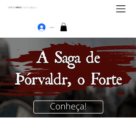
LIVROS
VIKINGS · ᚢᛁᚴᛁᚴᛅᛒᛅᚴᛦ ·
Login