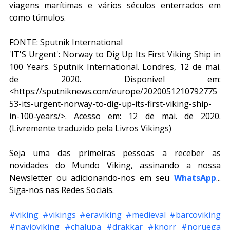
viagens marítimas e vários séculos enterrados em 
como túmulos.
FONTE: Sputnik International
'IT'S Urgent': Norway to Dig Up Its First Viking Ship in 
100 Years. Sputnik International. Londres, 12 de mai. 
de 2020. Disponível em: 
<https://sputniknews.com/europe/2020051210792775
53-its-urgent-norway-to-dig-up-its-first-viking-ship-
in-100-years/>. Acesso em: 12 de mai. de 2020. 
(Livremente traduzido pela Livros Vikings)
Seja uma das primeiras pessoas a receber as 
novidades do Mundo Viking, assinando a nossa 
Newsletter ou adicionando-nos em seu 
WhatsApp
... 
Siga-nos nas Redes Sociais.
#viking
#vikings
#eraviking
#medieval
#barcoviking
#navioviking
#chalupa
#drakkar
#knörr
#noruega