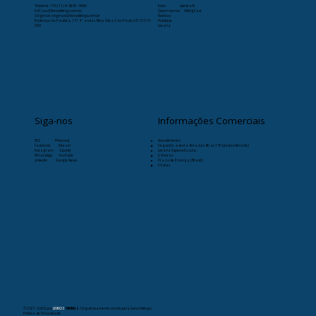
Telefone:
+55 (11) 9-8263-4066
Início
Læristaðr
SAC: sac@livrosvikings.com.br
Quem somos
VikingCast
Originais: originais@livrosvikings.com.br
Notícias
Endereço: Av. Paulista, 171 4º andar, Bela Vista, São Paulo-SP, 01310-
Publique
000
Livraria
Siga-nos
Informações Comerciais
RSS
Pinterest
Atendimento:
Facebook
Deezer
Segunda a sexta-feira das 8h as 17h (exceto feriado)
Instagram
Spotify
Livraria Especializada:
WhatsApp
YouTube
24 horas
Linkedin
Google News
Prazo de Entrega (Brasil):
30 dias
© 2021- 2026
por
LIVROS
VIKINGS
. Orgulhosamente criado pela Livros Vikings.
Política de Privacidade