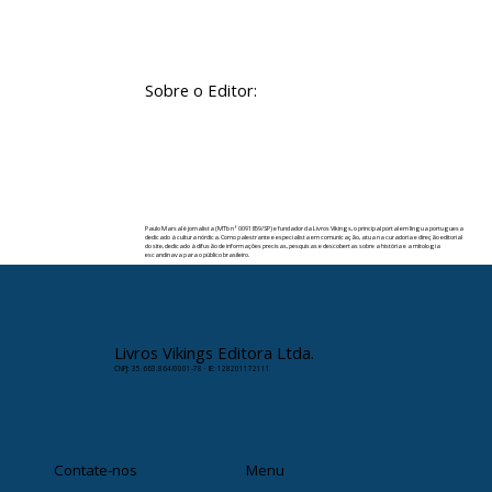
Sobre o Editor:
Paulo Marsal é jornalista (MTb nº 0091859/SP) e fundador da Livros Vikings, o principal portal em língua portuguesa
dedicado à cultura nórdica. Como palestrante e especialista em comunicação, atua na curadoria e direção editorial
do site, dedicado à difusão de informações precisas, pesquisas e descobertas sobre a história e a mitologia
escandinava para o público brasileiro.
✉️ Contato:
paulomarsal@livrosvikings.com.br
Livros Vikings Editora Ltda.
CNPJ: 35.663.864/0001-78 · IE: 128201172111
Contate-nos
Menu