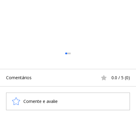
Comentários
0.0 / 5 (0)
Comente e avalie
Regin: o álbum viking que une Heavy
Metal e Mitologia Nórdica em