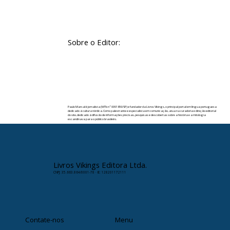
Sobre o Editor:
Paulo Marsal é jornalista (MTb nº 0091859/SP) e fundador da Livros Vikings, o principal portal em língua portuguesa
dedicado à cultura nórdica. Como palestrante e especialista em comunicação, atua na curadoria e direção editorial
do site, dedicado à difusão de informações precisas, pesquisas e descobertas sobre a história e a mitologia
escandinava para o público brasileiro.
✉️ Contato:
paulomarsal@livrosvikings.com.br
Livros Vikings Editora Ltda.
CNPJ: 35.663.864/0001-78 · IE: 128201172111
Contate-nos
Menu