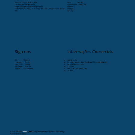
Telefone:
+55 (11) 9-8263-4066
Início
Læristaðr
SAC: sac@livrosvikings.com.br
Quem somos
VikingCast
Originais: originais@livrosvikings.com.br
Notícias
Endereço: Av. Paulista, 171 4º andar, Bela Vista, São Paulo-SP, 01310-
Publique
000
Livraria
Siga-nos
Informações Comerciais
RSS
Pinterest
Atendimento:
Facebook
Deezer
Segunda a sexta-feira das 8h as 17h (exceto feriado)
Instagram
Spotify
Livraria Especializada:
WhatsApp
YouTube
24 horas
Linkedin
Google News
Prazo de Entrega (Brasil):
30 dias
© 2021- 2026
por
LIVROS
VIKINGS
. Orgulhosamente criado pela Livros Vikings.
Política de Privacidade