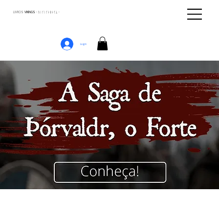
LIVROS
VIKINGS · ᚢᛁᚴᛁᚴᛅᛒᛅᚴᛦ ·
Login