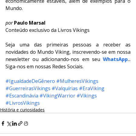
economicamente estáveis, além de exemplos para o 
Mundo.
por
Paulo Marsal
Conteúdo exclusivo da Livros Vikings
Seja uma das primeiras pessoas a receber as 
novidades do Mundo Viking, inscrevendo-se em nossa 
newsletter ou adicionando-nos em seu 
WhatsApp
... 
Siga-nos em nossas Redes Sociais.
#IgualdadeDeGênero
#MulheresVikings
#GuerreirasVikings
#Valquírias
#EraViking
#Escandinávia
#VikingWarrior
#Vikings
#LivrosVikings
História e curiosidades