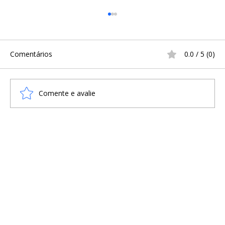
Comentários
0.0 / 5 (0)
Comente e avalie
A Infância na Era Viking: Sobrevivência,
Treinamento e o Cotidiano
Escandinavo