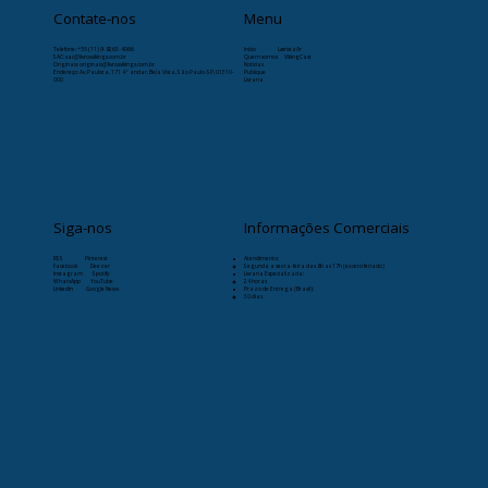
Contate-nos
Menu
Telefone:
+55 (11) 9-8263-4066
Início
Læristaðr
SAC: sac@livrosvikings.com.br
Quem somos
VikingCast
Originais: originais@livrosvikings.com.br
Notícias
Endereço: Av. Paulista, 171 4º andar, Bela Vista, São Paulo-SP, 01310-
Publique
000
Livraria
Siga-nos
Informações Comerciais
RSS
Pinterest
Atendimento:
Facebook
Deezer
Segunda a sexta-feira das 8h as 17h (exceto feriado)
Instagram
Spotify
Livraria Especializada:
WhatsApp
YouTube
24 horas
Linkedin
Google News
Prazo de Entrega (Brasil):
30 dias