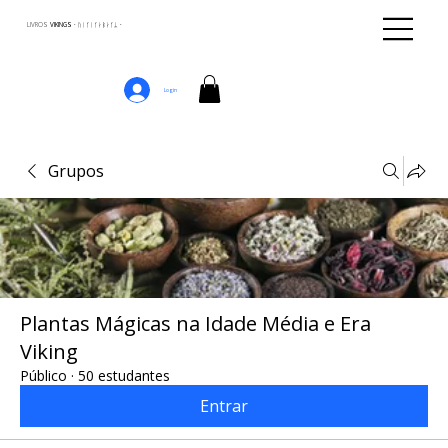
LIVROS
VIKINGS · ᚢᛁᚴᛁᚴᛅᛒᛅᚴᛦ ·
Login
Grupos
Plantas Mágicas na Idade Média e Era
Viking
Público
·
50 estudantes
Entrar