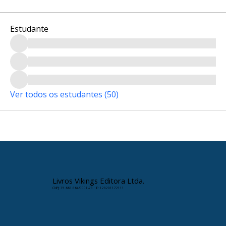
Estudante
Ver todos os estudantes (50)
Livros Vikings Editora Ltda.
CNPJ: 35.663.864/0001-78 · IE: 128201172111