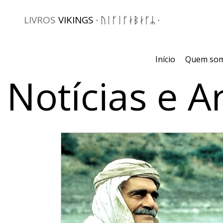
LIVROS
VIKINGS · ᚢᛁᚴᛁᚴᛅᛒᛅᚴᛦ ·
Início
Quem so
Notícias e A