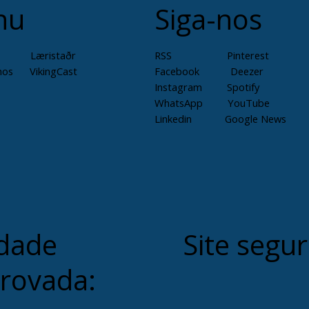
nu
Siga-nos
Læristaðr
RSS
Pinterest
mos
VikingCast
Facebook
Deezer
Instagram
Spotify
WhatsApp
YouTube
Linkedin
Google News
dade
Site segur
rovada: