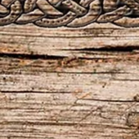
Paulo Marsal
27 de jul. de 2020
2 min de leitura
VIKING CAST – 2ª TEMPORADA: CAPÍTULO
FINAL, A VILA VIKING
Neste programa, o quinteto conta as origens da Vila Viking Brasil,
debatem sobre as vivências e as burocracias que a cercam...