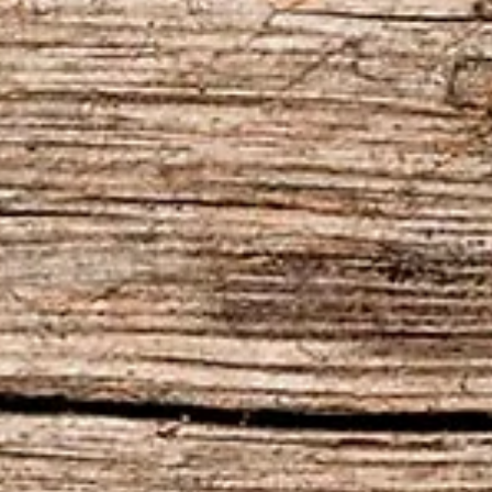
Paulo Marsal
20 de jul. de 2020
1 min de leitura
VIKING CAST – 2ª TEMPORADA: CAPÍTULO
XII, COMBATE VIKING
Neste Viking Cast, o bate-papo é sobre técnicas de batalha, as
diferenças entres os estilos medieval, viking e contemporâneo...