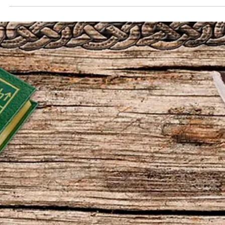
Paulo Marsal
22 de jun. de 2020
1 min de leitura
VIKING CAST - 2ª TEMPORADA: CAPÍTULO
VIII, PROFISSÃO DE FERREIRO
Neste programa, o bate papo segue em torno dos desafios dos
ferreiros contemporâneos, as similaridades e as diferenças com 
tempos vikings