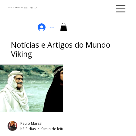
LIVROS
VIKINGS · ᚢᛁᚴᛁᚴᛅᛒᛅᚴᛦ ·
Login
Notícias e Artigos do Mundo
Viking
Paulo Marsal
há 3 dias
9 min de leitura