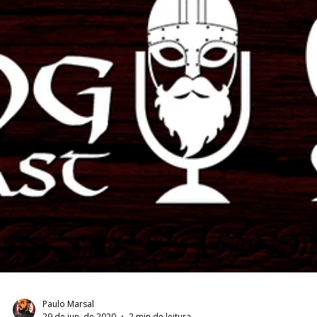
Paulo Marsal
6 de jul. de 2020
1 min de leitura
VIKING CAST – 2ª TEMPORADA: CAPÍTULO
X, RUNAS
Neste Viking Cast, não só o lado alfabético das Runas como
também o mítico e xamânico são alvo das arguições do grupo...