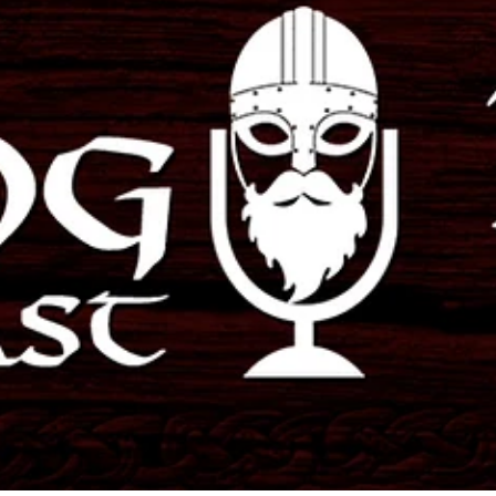
13 de jul. de 2020
1 min de leitura
VIKING CAST – 2ª TEMPORADA: CAPÍTULO
XI, TATUAGENS
Este Viking Cast discorre sobre as diferenças das tatuagens
contemporâneas e as medievais, sobre evidências de tatuagens n
Escandinávia...