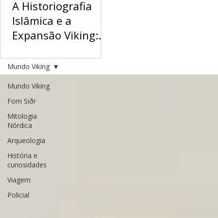
A Historiografia
Islâmica e a
Expansão Viking:
Os Relatos de Al-
Registros árabes e
Tartushi, Ibn
andalusinos revelam a
Mundo Viking
diplomacia, a vida cotidiana
Rustah e a
Mundo Viking
e as rotas da expansão
Geografia do Norte
viking sob o olhar do
Forn Siðr
Oriente
Mitologia
Nórdica
Arqueologia
História e
curiosidades
Viagem
Policial