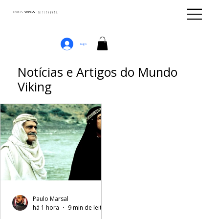
LIVROS
VIKINGS · ᚢᛁᚴᛁᚴᛅᛒᛅᚴᛦ ·
Login
Notícias e Artigos do Mundo
Viking
Paulo Marsal
há 1 hora
9 min de leitura