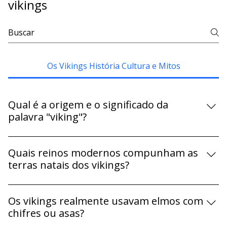
Perguntas frequentes sobre os
vikings
Os Vikings História Cultura e Mitos
Qual é a origem e o significado da
palavra "viking"?
A etimologia permanece incerta. O termo deriva do
nórdico antigo víkingar (no plural) ou vikingr (no
Quais reinos modernos compunham as
singular). O artigo aponta três hipóteses principais
terras natais dos vikings?
para a palavra vik: pode se referir à região de Viken na
Os vikings eram povos germânicos originários do
Escandinávia; à palavra vikja (que significa evitar ou se
Norte da Europa, especificamente da Escandinávia.
Os vikings realmente usavam elmos com
esconder em uma enseada/baía); ou ainda estar ligada