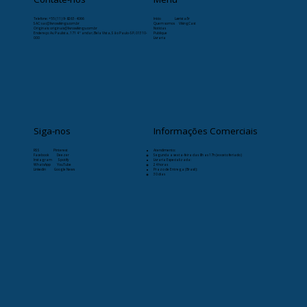
volta do Século XI (entre os anos 793 e 1066). O declínio
foi motivado pela progressiva centralização política na
Contate-nos
Menu
Escandinávia, o fortalecimento de reinos europeus
rivais e, principalmente, pela
Telefone:
+55 (11) 9-8263-4066
Início
Læristaðr
SAC: sac@livrosvikings.com.br
Quem somos
VikingCast
Originais: originais@livrosvikings.com.br
Notícias
Endereço: Av. Paulista, 171 4º andar, Bela Vista, São Paulo-SP, 01310-
Publique
cristianização generalizada dos povos nórdicos, que
000
Livraria
gradualmente abandonaram os hábitos de pilhagem e
integraram-se ao modelo feudal europeu.
Siga-nos
Informações Comerciais
RSS
Pinterest
Atendimento:
Facebook
Deezer
Segunda a sexta-feira das 8h as 17h (exceto feriado)
Instagram
Spotify
Livraria Especializada:
WhatsApp
YouTube
24 horas
Linkedin
Google News
Prazo de Entrega (Brasil):
30 dias