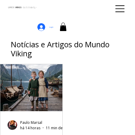
LIVROS
VIKINGS · ᚢᛁᚴᛁᚴᛅᛒᛅᚴᛦ ·
Login
Notícias e Artigos do Mundo
Viking
Paulo Marsal
há 14 horas
11 min de leitura