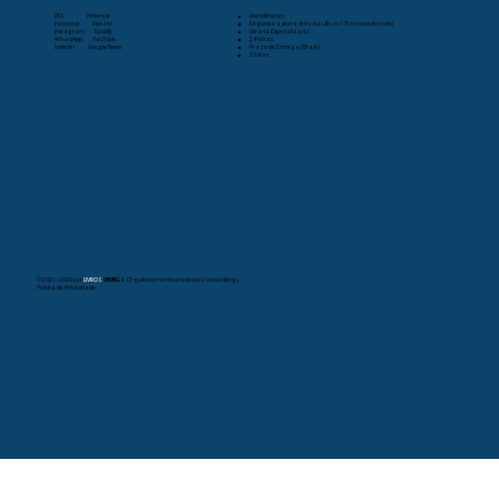
Siga-nos
Informações Comerciais
RSS
Pinterest
Atendimento:
Facebook
Deezer
Segunda a sexta-feira das 8h as 17h (exceto feriado)
Instagram
Spotify
Livraria Especializada:
WhatsApp
YouTube
24 horas
Linkedin
Google News
Prazo de Entrega (Brasil):
30 dias
© 2021- 2026
por
LIVROS
VIKINGS
. Orgulhosamente criado pela Livros Vikings.
Política de Privacidade