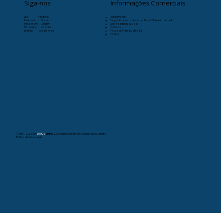
Siga-nos
Informações Comerciais
RSS
Pinterest
Atendimento:
Facebook
Deezer
Segunda a sexta-feira das 8h as 17h (exceto feriado)
Instagram
Spotify
Livraria Especializada:
WhatsApp
YouTube
24 horas
Linkedin
Google News
Prazo de Entrega (Brasil):
30 dias
© 2021- 2026
por
LIVROS
VIKINGS
. Orgulhosamente criado pela Livros Vikings.
Política de Privacidade