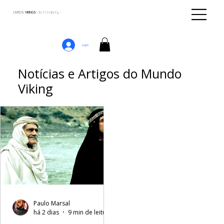
LIVROS
VIKINGS · ᚢᛁᚴᛁᚴᛅᛒᛅᚴᛦ ·
Login
Notícias e Artigos do Mundo
Viking
Paulo Marsal
há 2 dias
9 min de leitura