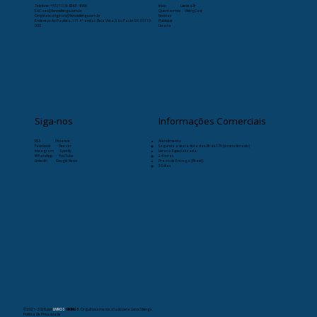
Telefone:
+55 (11) 9-8263-4066
Início
Læristaðr
SAC: sac@livrosvikings.com.br
Quem somos
VikingCast
Originais: originais@livrosvikings.com.br
Notícias
Endereço: Av. Paulista, 171 4º andar, Bela Vista, São Paulo-SP, 01310-
Publique
000
Livraria
Siga-nos
Informações Comerciais
RSS
Pinterest
Atendimento:
Facebook
Deezer
Segunda a sexta-feira das 8h as 17h (exceto feriado)
Instagram
Spotify
Livraria Especializada:
WhatsApp
YouTube
24 horas
Linkedin
Google News
Prazo de Entrega (Brasil):
30 dias
© 2021- 2026
por
LIVROS
VIKINGS
. Orgulhosamente criado pela Livros Vikings.
Política de Privacidade