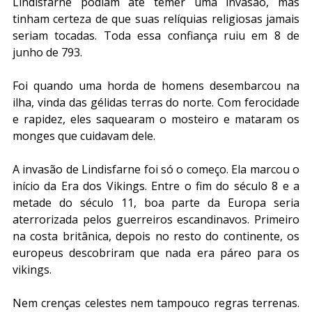
Lindisfarne podiam até temer uma invasão, mas 
tinham certeza de que suas relíquias religiosas jamais 
seriam tocadas. Toda essa confiança ruiu em 8 de 
junho de 793.
Foi quando uma horda de homens desembarcou na 
ilha, vinda das gélidas ter­ras do norte. Com ferocidade 
e rapidez, eles saquearam o mosteiro e mataram os 
monges que cuidavam dele.
A invasão de Lindisfarne foi só o começo. Ela marcou o 
início da Era dos Vikings. Entre o fim do século 8 e a 
metade do século 11, boa parte da Europa seria 
aterrorizada pelos guerreiros escandinavos. Primeiro 
na costa britânica, depois no resto do continente, os 
europeus descobriram que nada era páreo para os 
vikings.
Nem crenças celestes nem tampouco regras terrenas. 