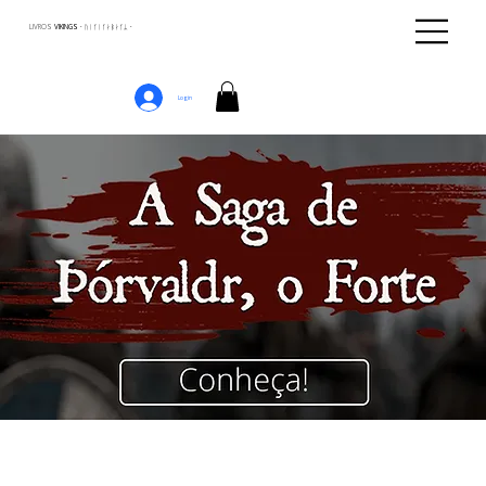
LIVROS
VIKINGS · ᚢᛁᚴᛁᚴᛅᛒᛅᚴᛦ ·
Login