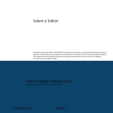
Sobre o Editor:
Paulo Marsal é jornalista (MTb nº 0091859/SP) e fundador da Livros Vikings, o principal portal em língua portuguesa
dedicado à cultura nórdica. Como palestrante e especialista em comunicação, atua na curadoria e direção editorial
do site, dedicado à difusão de informações precisas, pesquisas e descobertas sobre a história e a mitologia
escandinava para o público brasileiro.
✉️ Contato:
paulomarsal@livrosvikings.com.br
Livros Vikings Editora Ltda.
CNPJ: 35.663.864/0001-78 · IE: 128201172111
Contate-nos
Menu