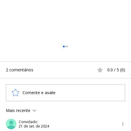
2 comentários
0.0 / 5 (0)
Comente e avalie
Mais recente
Um falo de pedra da Era Viking de
50cm foi descoberto na Suécia
Convidado:
21 de set. de 2024