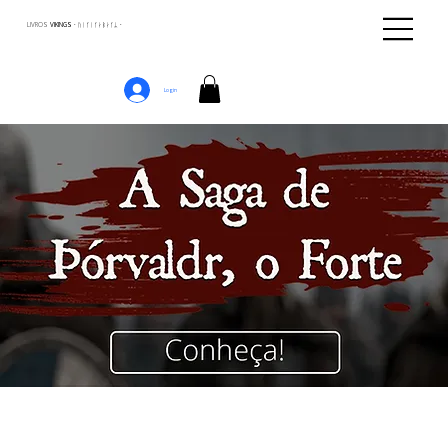
LIVROS
VIKINGS · ᚢᛁᚴᛁᚴᛅᛒᛅᚴᛦ ·
Login