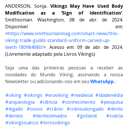
ANDERSON, Sonja. 
Vikings May Have Used Body 
Modification as a ‘Sign of Identification’
. 
Smithsonian. Washington, 08 de abr. de 2024. 
Disponível em: 
<
https://www.smithsonianmag.com/smart-news/this-
viking-trade-guilds-standard-uniform-carved-up-
teeth-180984080/
>. Acesso em: 09 de abr. de 2024. 
(Livremente adaptado pela Livros Vikings)
Seja uma das primeiras pessoas a receber as 
novidades do Mundo Viking, assinando a nossa 
Newsletter ou adicionando-nos em seu 
WhatsApp
...
#viking
#vikings
#eraviking
#medieval
#idademédia
#arqueologia
#ciência
#conhecimento
#pesquisa
#legado
#ossos
#crânio
#crânioalongado
#dente
#dentes
#denteslimados
#gotland
#suécia
#vikingssuécos
#livrosvikings