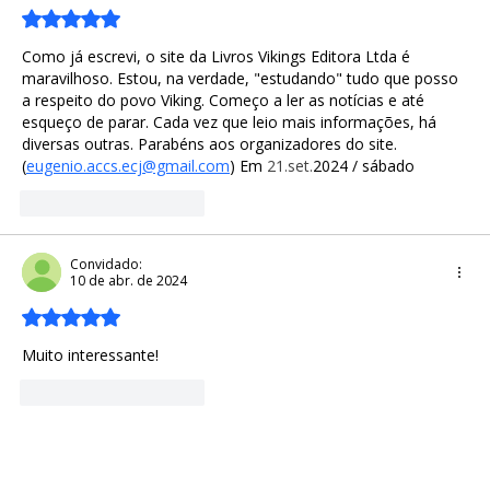
Avaliado com 5 de 5 estrelas.
Como já escrevi, o site da Livros Vikings Editora Ltda é 
maravilhoso. Estou, na verdade, "estudando" tudo que posso 
a respeito do povo Viking. Começo a ler as notícias e até 
esqueço de parar. Cada vez que leio mais informações, há 
diversas outras. Parabéns aos organizadores do site. 
(
eugenio.accs.ecj@gmail.com
) Em 
21.se
t.
2024 / sábado
Curtir
Responder
Convidado:
10 de abr. de 2024
Avaliado com 5 de 5 estrelas.
Muito interessante!
Curtir
Responder