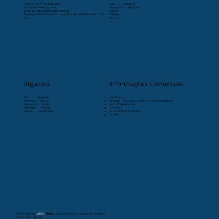
Telefone:
+55 (11) 9-8263-4066
Início
Læristaðr
SAC: sac@livrosvikings.com.br
Quem somos
VikingCast
Originais: originais@livrosvikings.com.br
Notícias
Endereço: Av. Paulista, 171 4º andar, Bela Vista, São Paulo-SP, 01310-
Publique
000
Livraria
Siga-nos
Informações Comerciais
RSS
Pinterest
Atendimento:
Facebook
Deezer
Segunda a sexta-feira das 8h as 17h (exceto feriado)
Instagram
Spotify
Livraria Especializada:
WhatsApp
YouTube
24 horas
Linkedin
Google News
Prazo de Entrega (Brasil):
30 dias
© 2021- 2026
por
LIVROS
VIKINGS
. Orgulhosamente criado pela Livros Vikings.
Política de Privacidade