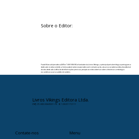
Sobre o Editor:
Paulo Marsal é jornalista (MTb nº 0091859/SP) e fundador da Livros Vikings, o principal portal em língua portuguesa
dedicado à cultura nórdica. Como palestrante e especialista em comunicação, atua na curadoria e direção editorial
do site, dedicado à difusão de informações precisas, pesquisas e descobertas sobre a história e a mitologia
escandinava para o público brasileiro.
✉️ Contato:
paulomarsal@livrosvikings.com.br
Livros Vikings Editora Ltda.
CNPJ: 35.663.864/0001-78 · IE: 128201172111
Contate-nos
Menu