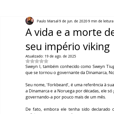
Paulo Marsal
9 de jun. de 2020
9 min de leitura
A vida e a morte 
seu império viking
Atualizado:
19 de ago. de 2025
Avaliado com NaN de 5 estrelas.
Sweyn I, também conhecido como Sweyn Tiugesk
que se tornou o governante da Dinamarca, Nor
Seu nome, 'Forkbeard', é uma referência à s
a Dinamarca e a Noruega por décadas, ele só ga
governando-a por pouco mais de um mês. 
De fato, embora ele tenha sido declarado o