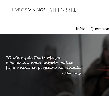
LIVROS
VIKINGS · ᚢᛁᚴᛁᚴᛅᛒᛅᚴᛦ ·
Início
Quem so