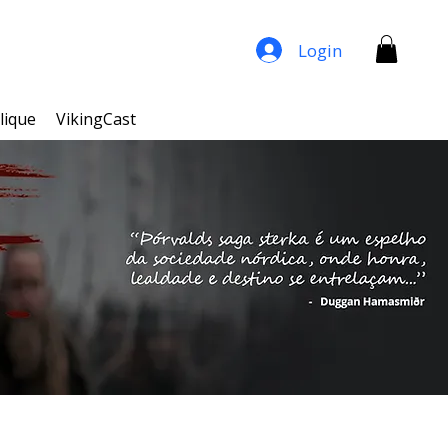
Login
lique
VikingCast