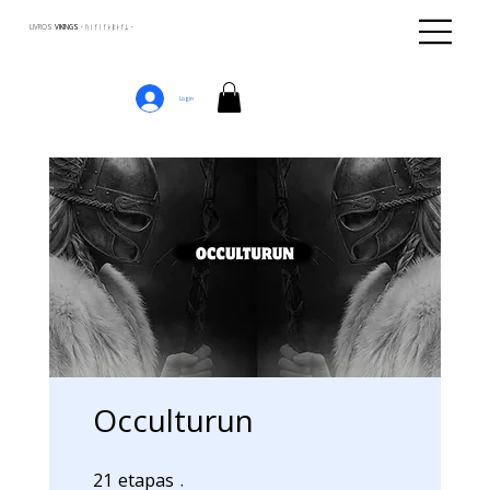
LIVROS
VIKINGS · ᚢᛁᚴᛁᚴᛅᛒᛅᚴᛦ ·
Login
Occulturun
21
etapas
21 etapas